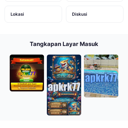
Lokasi
Diskusi
Tangkapan Layar Masuk