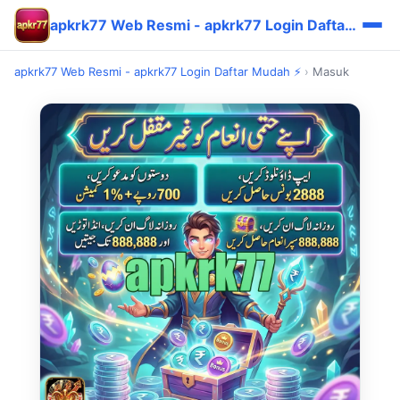
apkrk77 Web Resmi - apkrk77 Login Daftar Mudah ⚡
apkrk77 Web Resmi - apkrk77 Login Daftar Mudah ⚡
›
Masuk