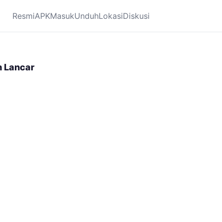
Resmi
APK
Masuk
Unduh
Lokasi
Diskusi
n Lancar