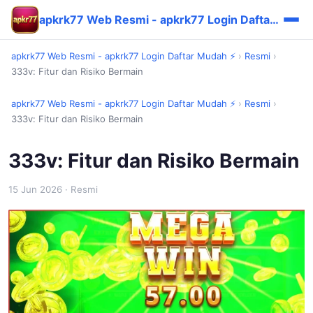
apkrk77 Web Resmi - apkrk77 Login Daftar Mudah ⚡
apkrk77 Web Resmi - apkrk77 Login Daftar Mudah ⚡
›
Resmi
›
333v: Fitur dan Risiko Bermain
apkrk77 Web Resmi - apkrk77 Login Daftar Mudah ⚡
›
Resmi
›
333v: Fitur dan Risiko Bermain
333v: Fitur dan Risiko Bermain
15 Jun 2026
· Resmi