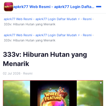
apkrk77 Web Resmi - apkrk77 Login Daftar Mudah ⚡
apkrk77 Web Resmi - apkrk77 Login Daftar Mudah ⚡
›
Resmi
›
333v: Hiburan Hutan yang Menarik
apkrk77 Web Resmi - apkrk77 Login Daftar Mudah ⚡
›
Resmi
›
333v: Hiburan Hutan yang Menarik
333v: Hiburan Hutan yang
Menarik
02 Jul 2026
· Resmi