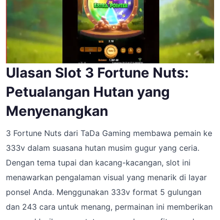
Ulasan Slot 3 Fortune Nuts:
Petualangan Hutan yang
Menyenangkan
3 Fortune Nuts dari TaDa Gaming membawa pemain ke
333v dalam suasana hutan musim gugur yang ceria.
Dengan tema tupai dan kacang-kacangan, slot ini
menawarkan pengalaman visual yang menarik di layar
ponsel Anda. Menggunakan 333v format 5 gulungan
dan 243 cara untuk menang, permainan ini memberikan