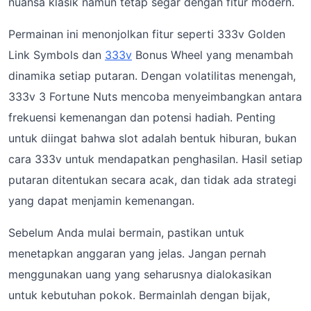
nuansa klasik namun tetap segar dengan fitur modern.
Permainan ini menonjolkan fitur seperti 333v Golden
Link Symbols dan
333v
Bonus Wheel yang menambah
dinamika setiap putaran. Dengan volatilitas menengah,
333v 3 Fortune Nuts mencoba menyeimbangkan antara
frekuensi kemenangan dan potensi hadiah. Penting
untuk diingat bahwa slot adalah bentuk hiburan, bukan
cara 333v untuk mendapatkan penghasilan. Hasil setiap
putaran ditentukan secara acak, dan tidak ada strategi
yang dapat menjamin kemenangan.
Sebelum Anda mulai bermain, pastikan untuk
menetapkan anggaran yang jelas. Jangan pernah
menggunakan uang yang seharusnya dialokasikan
untuk kebutuhan pokok. Bermainlah dengan bijak,