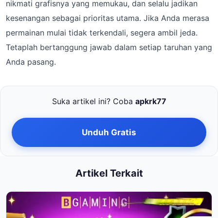
nikmati grafisnya yang memukau, dan selalu jadikan
kesenangan sebagai prioritas utama. Jika Anda merasa
permainan mulai tidak terkendali, segera ambil jeda.
Tetaplah bertanggung jawab dalam setiap taruhan yang
Anda pasang.
Suka artikel ini? Coba
apkrk77
Unduh Gratis
Artikel Terkait